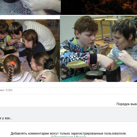
инг
:
0.0
/
0
Порядок выв
 у вас..
Добавлять комментарии могут только зарегистрированные пользователи.
[
Регистрация
|
Вход
]