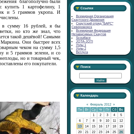
ережения
благополучно были
: купить 1 картофелину, 1
Ссылки
бик и 5 граммов укропа. И
Всемирная Организация
ечислены.
Скаутского Движения
Скаутский отряд "БАРС"
я в сумму 16 рублей, я бы
Североморск
Всемирная Федерация
ветки, но кто же знал, что
Независимых Скаутов
ажется такой дешёвой! Самыми
Scoutface
JOTA-JOTI
 Маркина. Они быстрее всех
Узлы 1
товарным чеком на сумму 1,5
Узлы 2
Ветлуга
ну и 5 граммов зелени, и со
неплоды, но и товарный чек,
поставлены его покупатели.
Поиск
Календарь
«
Февраль 2012
»
Пн
Вт
Ср
Чт
Пт
Сб
Вс
1
2
3
4
5
6
7
8
9
10
11
12
13
14
15
16
17
18
19
20
21
22
23
24
25
26