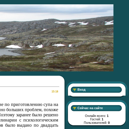
Вход
15:18
тие по приготовлению супа на
Сейчас на сайте
у, но больших проблем, похоже
Поэтому заранее было решено
Онлайн всего:
1
улинарии с психологическим
Гостей:
1
Пользователей:
0
ов было выдано по двадцать