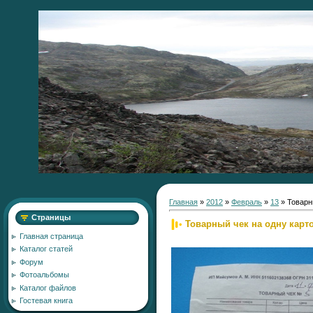
Главная
»
2012
»
Февраль
»
13
» Товарн
Страницы
Товарный чек на одну карт
Главная страница
Каталог статей
Форум
Фотоальбомы
Каталог файлов
Гостевая книга