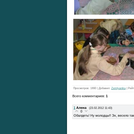
Просмотров
: 1890 |
Добавил
:
Zemlyanika
|
Рейт
Всего комментариев
:
1
1
Алена
(23.02.2012 11:43)
0
Обалдеть! Ну молодцы!! Эх, весело там