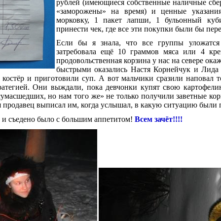
рублей (имеющиеся собственные наличные сб
«заморожены» на время) и ценные указания
морковку, 1 пакет лапши, 1 бульонный ку
принести чек, где все эти покупки были бы пер
Если бы я знала, что все группы уложатс
затребовала ещё 10 граммов мяса или 4 кре
продовольственная корзина у нас на севере ок
быстрыми оказались Настя Корнейчук и Лида
 костёр и приготовили суп. А вот мальчики сразили наповал 
ратегией. Они выждали, пока девчонки купят свою картофели
сумасшедших, но нам того же» не только получили заветные кор
 продавец выписал им, когда услышал, в какую ситуацию были 
, и съедено было с большим аппетитом!
Всем зачёт!!!!