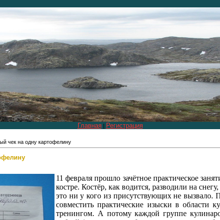
Главная
Регистрация
|
ый чек на одну картофелину
офелину
11 февраля прошло зачётное практическое заня
костре. Костёр, как водится, разводили на снег
это ни у кого из присутствующих не вызвало. 
совместить практические изыски в области к
тренингом. А потому каждой группе кулинар